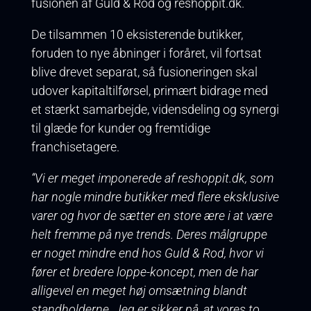
fusionen af Guld & Rod og reshoppit.dk.
De tilsammen 10 eksisterende butikker,
foruden to nye åbninger i foråret, vil fortsat
blive drevet separat, så fusioneringen skal
udover kapitaltilførsel, primært bidrage med
et stærkt samarbejde, vidensdeling og synergi
til glæde for kunder og fremtidige
franchisetagere.
“Vi er meget imponerede af reshoppit.dk, som
har nogle mindre butikker med flere eksklusive
varer og hvor de sætter en store ære i at være
helt fremme på nye trends. Deres målgruppe
er noget mindre end hos Guld & Rod, hvor vi
fører et bredere loppe-koncept, men de har
alligevel en meget høj omsætning blandt
standholderne. Jeg er sikker på, at vores to