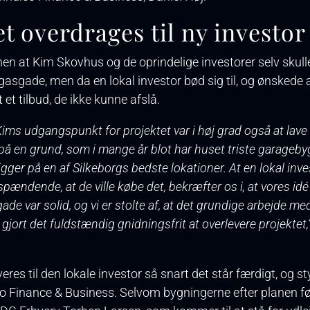
et overdrages til ny investor
nen at Kim Skovhus og de oprindelige investorer selv skull
gasgade, men da en lokal investor bød sig til, og ønskede 
t et tilbud, de ikke kunne afslå.
ims udgangspunkt for projektet var i høj grad også at lave
på en grund, som i mange år blot har huset triste garagebyg
ligger på en af Silkeborgs bedste lokationer. At en lokal inve
spændende, at de ville købe det, bekræfter os i, at vores idé
de var solid, og vi er stolte af, at det grundige arbejde me
gjort det fuldstændig gnidningsfrit at overlevere projektet,
eres til den lokale investor så snart det står færdigt, og st
co Finance & Business. Selvom bygningerne efter planen fø