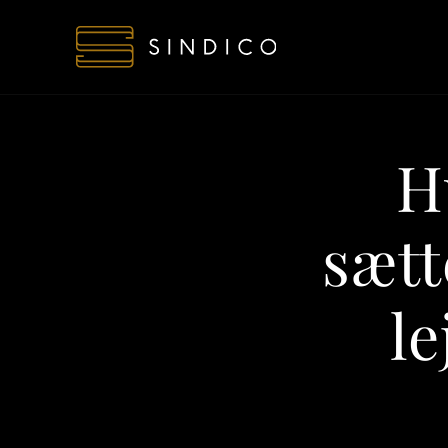
H
sætt
le