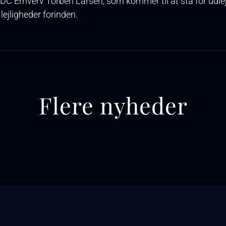
 EDC Erhverv Torben Larsen, som kommer til at stå for udle
lejligheder forinden.
Flere nyheder