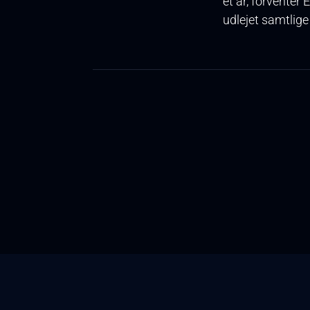
et år, forventer
udlejet samtlige 