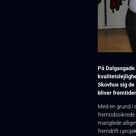
På Dalgasgade 6
kvalitetslejlig
Skovhus sig de 
bliver fremtiden
Med en grund i 
fremtidssikrede
manglede alligeve
fremdrift i projek