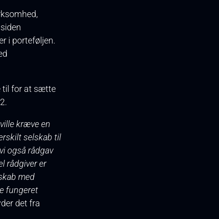
irksomhed,
 siden
 i porteføljen.
ed
til for at sætte
2.
 ville kræve en
rskilt selskab til
 vi også rådgav
l rådgiver er
rskab med
re fungeret
lyder det fra