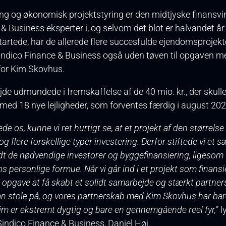
ing og økonomisk projektstyring er den midtjyske finansv
& Business eksperter i, og selvom det blot er halvandet år
rtede, har de allerede flere succesfulde ejendomsprojekter
indico Finance & Business også uden tøven til opgaven m
for Kim Skovhus.
jde udmundede i fremskaffelse af de 40 mio. kr., der skulle 
 med 18 nye lejligheder, som forventes færdig i august 202
e os, kunne vi ret hurtigt se, at et projekt af den størrelse
g flere forskellige typer investering. Derfor stiftede vi et sæ
dt de nødvendige investorer og byggefinansiering, ligesom
 personlige formue. Når vi går ind i et projekt som finansie
 opgave at få skabt et solidt samarbejde og stærkt partne
kan stole på, og vores partnerskab med Kim Skovhus har ba
im er ekstremt dygtig og bare en gennemgående reel fyr,
” 
Sindico Finance & Business, Daniel Høj.