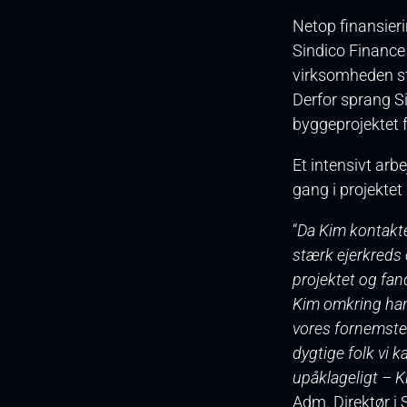
Netop finansier
Sindico Finance 
virksomheden sta
Derfor sprang S
byggeprojektet 
Et intensivt arbe
gang i projektet
“
Da Kim kontakted
stærk ejerkreds o
projektet og fan
Kim omkring hans
vores fornemste
dygtige folk vi 
upåklageligt – K
Adm. Direktør i 