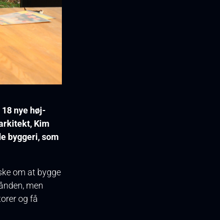
 18 nye høj-
arkitekt, Kim
nde byggeri, som
nske om at bygge
 hånden, men
torer og få