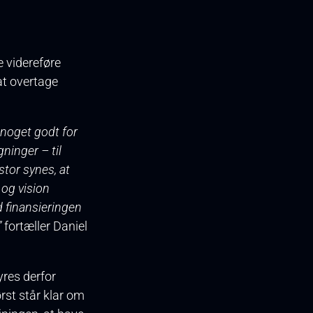
e videreføre
at overtage
 noget godt for
ninger – til
stor synes, at
 og vision
d finansieringen
”
fortæller Daniel
yres derfor
rst står klar om