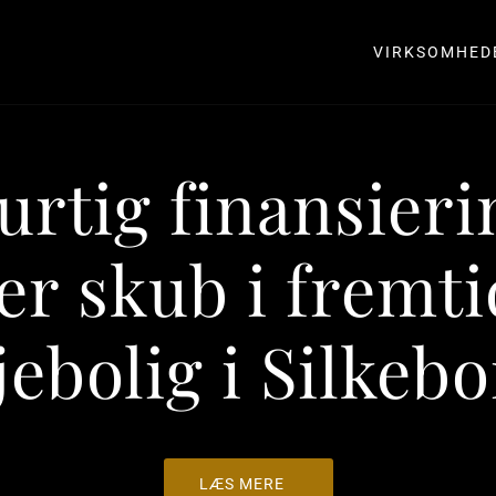
VIRKSOMHED
urtig finansieri
er skub i fremt
jebolig i Silkeb
LÆS MERE