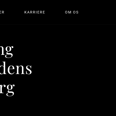
ER
KARRIERE
OM OS
ng
idens
org